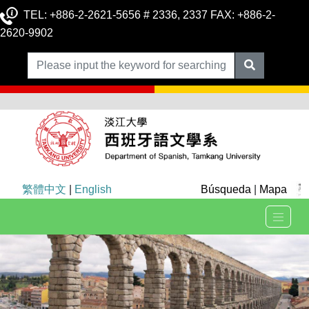
TEL: +886-2-2621-5656 # 2336, 2337 FAX: +886-2-
2620-9902
繁體中文
|
English
Búsqueda
|
Mapa