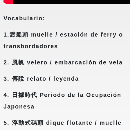
Vocabulario:
1.渡船頭 muelle / estación de ferry o
transbordadores
2. 風帆 velero / embarcación de vela
3. 傳說 relato / leyenda
4. 日據時代 Periodo de la Ocupación
Japonesa
5. 浮動式碼頭 dique flotante / muelle