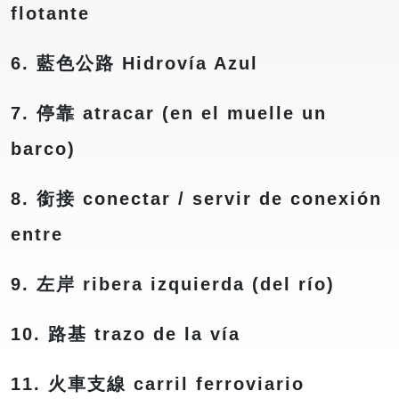
flotante
6. 藍色公路 Hidrovía Azul
7. 停靠 atracar (en el muelle un
barco)
8. 銜接 conectar / servir de conexión
entre
9. 左岸 ribera izquierda (del río)
10. 路基 trazo de la vía
11. 火車支線 carril ferroviario