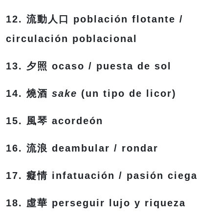
12. 流動人口 población flotante /
circulación poblacional
13. 夕照 ocaso / puesta de sol
14. 燒酒
sake
(un tipo de licor)
15. 風琴 acordeón
16. 流浪 deambular / rondar
17. 癡情 infatuación / pasión ciega
18. 虛華 perseguir lujo y riqueza