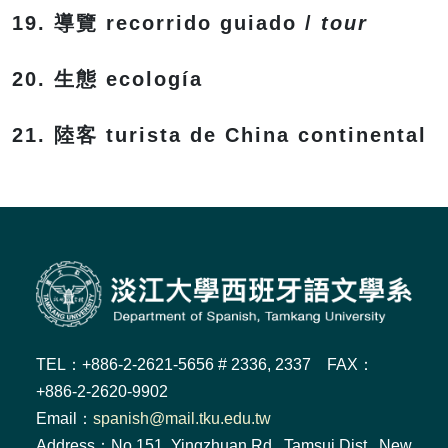
19. 導覽 recorrido guiado /
tour
20. 生態 ecología
21. 陸客 turista de China continental
TEL：+886-2-2621-5656 # 2336, 2337 FAX：
+886-2-2620-9902
Email：
spanish@mail.tku.edu.tw
Address：No.151, Yingzhuan Rd., Tamsui Dist., New