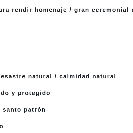
ara rendir homenaje / gran ceremonial
desastre natural / calmidad natural
o y protegido
 santo patrón
o