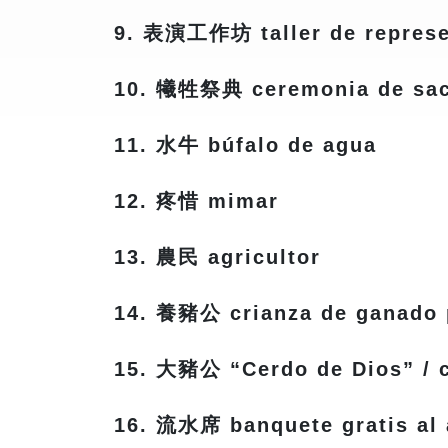
9. 表演工作坊 taller de represen
10. 犧牲祭典 ceremonia de sacrif
11. 水牛 búfalo de agua
12. 疼惜 mimar
13. 農民 agricultor
14. 養豬公 crianza de ganado 
15. 大豬公 “Cerdo de Dios” / c
16. 流水席 banquete gratis al a