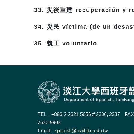
33. 災後重建 recuperación y re
34. 災民 víctima (de un desas
35. 義工 voluntario
TEL：+886-2-2621-5656 # 2336, 2337 FA
2620-9902
Email：
spanish@mail.tku.edu.tw