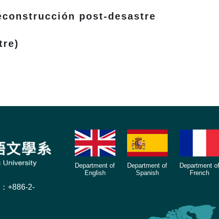
construcción post-desastre
tre)
Department of
Department of
Department o
English
Spanish
French
X：+886-2-