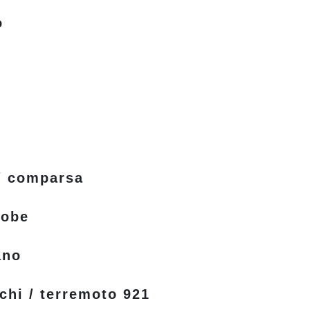
o
/ comparsa
Kobe
ano
i / terremoto 921