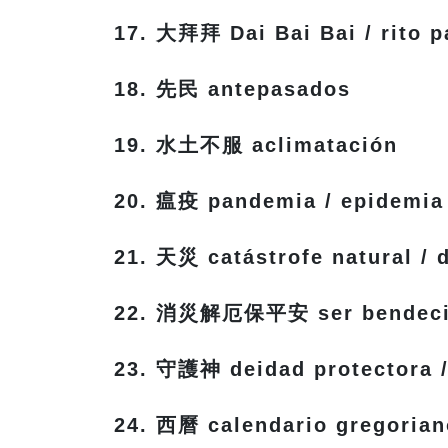
17. 大拜拜 Dai Bai Bai / rito p
18. 先民 antepasados
19. 水土不服 aclimatación
20. 瘟疫 pandemia / epidemia
21. 天災 catástrofe natural / 
22. 消災解厄保平安 ser bendecid
23. 守護神 deidad protectora /
24. 西曆 calendario gregorian