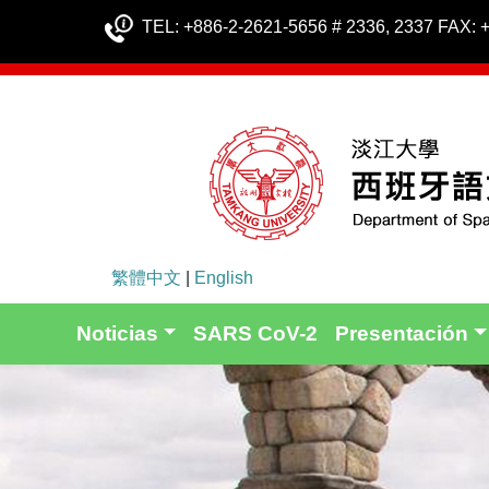
TEL: +886-2-2621-5656 # 2336, 2337 FAX: 
繁體中文
|
English
Noticias
SARS CoV-2
Presentación