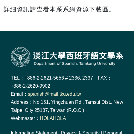
詳細資訊請查看本系系網資源下載區。
TEL：+886-2-2621-5656 # 2336, 2337 FAX：
+886-2-2620-9902
Email：
spanish@mail.tku.edu.tw
Address：No.151, Yingzhuan Rd., Tamsui Dist., New
Taipei City 25137, Taiwan (R.O.C.)
Webmaster：
HOLAHOLA
Information Statement
|
Privacy & Security
|
Personal