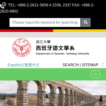
TEL: +886-2-2621-5656 # 2336, 2337 FAX: +886-2-
2620-9902
Español
|
繁體中文
SEARCH
|
SITEMAP