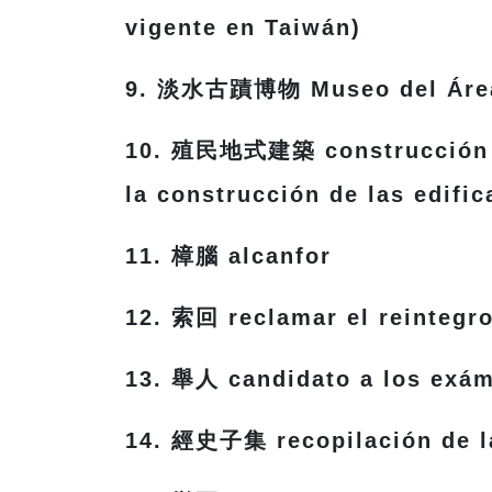
vigente en Taiwán)
9. 淡水古蹟博物 Museo del Área 
10. 殖民地式建築 construcción de 
la construcción de las edifi
11. 樟腦 alcanfor
12. 索回 reclamar el reintegr
13. 舉人 candidato a los exám
14. 經史子集 recopilación de la