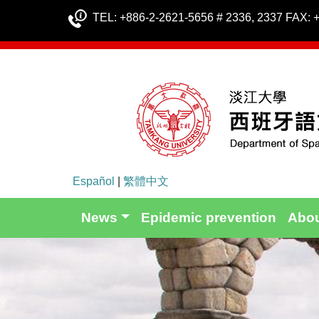
TEL: +886-2-2621-5656 # 2336, 2337 FAX: 
Español
|
繁體中文
News
Epidemic prevention
Abo