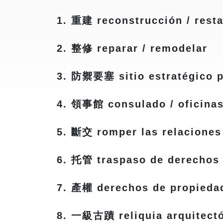
1. 重建 reconstrucción / rest
2. 整修 reparar / remodelar
3. 防禦要塞 sitio estratégico p
4. 領事館 consulado / oficinas
5. 斷交 romper las relaciones
6. 托管 traspaso de derechos 
7. 產權 derechos de propieda
8. 一級古蹟 reliquia arquitectón