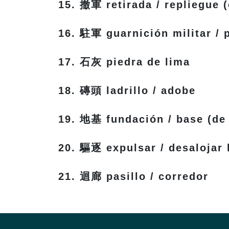
15. 撤軍 retirada / repliegue (
16. 駐軍 guarnición militar / 
17. 石灰 piedra de lima
18. 磚頭 ladrillo / adobe
19. 地基 fundación / base (de
20. 驅逐 expulsar / desalojar 
21. 迴廊 pasillo / corredor