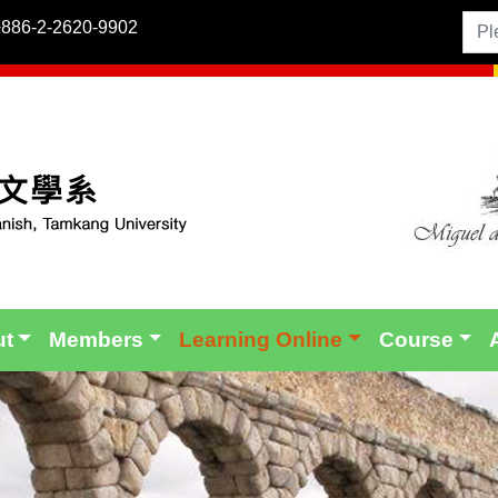
+886-2-2620-9902
ut
Members
Learning Online
Course