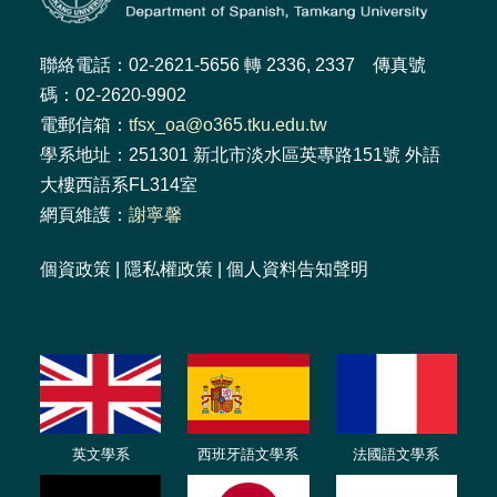
聯絡電話：02-2621-5656 轉 2336, 2337 傳真號
碼：02-2620-9902
電郵信箱：
tfsx_oa@o365.tku.edu.tw
學系地址：251301 新北市淡水區英專路151號 外語
大樓西語系FL314室
網頁維護：
謝寧馨
個資政策
|
隱私權政策
|
個人資料告知聲明
英文學系
西班牙語文學系
法國語文學系