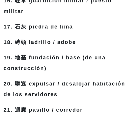
16. 駐軍 guarnición militar / puesto
militar
17. 石灰 piedra de lima
18. 磚頭 ladrillo / adobe
19. 地基 fundación / base (de una
construcción)
20. 驅逐 expulsar / desalojar habitación
de los servidores
21. 迴廊 pasillo / corredor