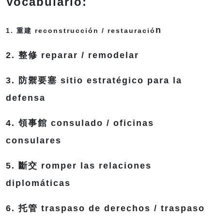
Vocabulario:
n
1. 重建 reconstrucción / restauraci
ó
2. 整修 reparar / remodelar
3. 防禦要塞 sitio estratégico para la
defensa
4. 領事館 consulado / oficinas
consulares
5. 斷交 romper las relaciones
diplomáticas
6. 托管 traspaso de derechos / traspaso