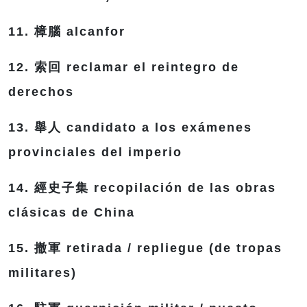
11. 樟腦 alcanfor
12. 索回 reclamar el reintegro de
derechos
13. 舉人 candidato a los exámenes
provinciales del imperio
14. 經史子集 recopilación de las obras
clásicas de China
15. 撤軍 retirada / repliegue (de tropas
militares)