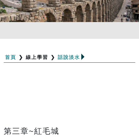
首頁
❯
線上學習
❯
話說淡水
第三章~紅毛城