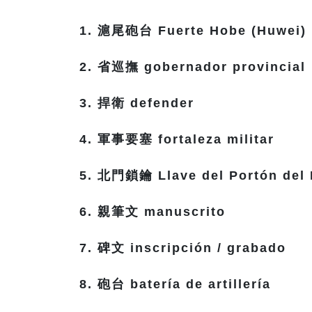
1. 滬尾砲台 Fuerte Hobe (Huwei)
2. 省巡撫 gobernador provincial
3. 捍衛 defender
4. 軍事要塞 fortaleza militar
5. 北門鎖鑰 Llave del Portón del 
6. 親筆文 manuscrito
7. 碑文 inscripción / grabado
8. 砲台 batería de artillería