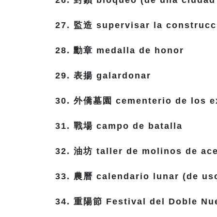
26. 封鎖 bloqueo (de una ciudad 
27. 監造 supervisar la construcc
28. 勳章 medalla de honor
29. 表揚 galardonar
30. 外僑墓園 cementerio de los e
31. 戰場 campo de batalla
32. 油坊 taller de molinos de ace
33. 農曆 calendario lunar (de us
34. 重陽節 Festival del Doble Nu