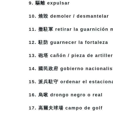
9. 驅離 expulsar
10. 燒毀 demoler / desmantelar
11. 撤駐軍 retirar la guarnición m
12. 駐防 guarnecer la fortaleza
13. 砲塔 cañón / pieza de artiller
14. 國民政府 gobierno nacionalista
15. 派兵駐守 ordenar el estaciona
16. 烏啾 drongo negro o real
17. 高爾夫球場 campo de golf