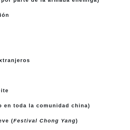
por parte de la armada enemiga)
ión
xtranjeros
ite
o en toda la comunidad china)
eve (
Festival Chong Yang
)