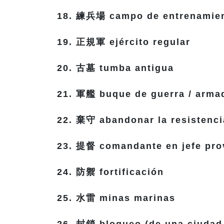
18. 練兵場 campo de entrenamien
19. 正規軍 ejército regular
20. 古墓 tumba antigua
21. 軍艦 buque de guerra / armad
22. 棄守 abandonar la resistenci
23. 提督 comandante en jefe pro
24. 防禦 fortificación
25. 水雷 minas marinas