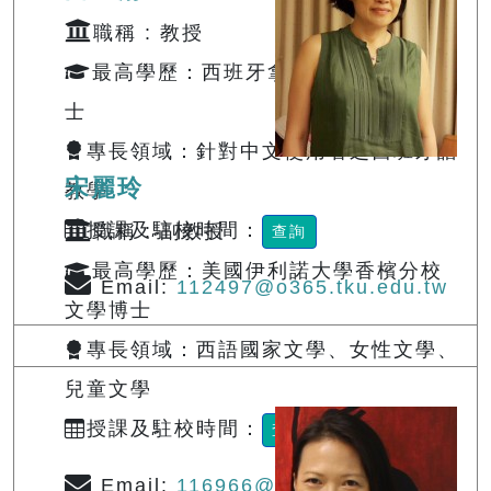
職稱 : 教授
最高學歷：西班牙拿瓦拉大學文哲博
士
專長領域：針對中文使用者之西班牙語
宋麗玲
教學
授課及駐校時間：
職稱 : 副教授
查詢
最高學歷：美國伊利諾大學香檳分校
Email:
112497@o365.tku.edu.tw
文學博士
專長領域：西語國家文學、女性文學、
兒童文學
授課及駐校時間：
查詢
Email:
116966@o365.tku.edu.tw