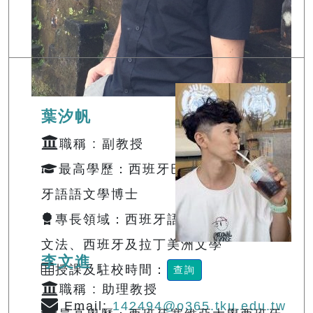
葉汐帆
職稱 : 副教授
最高學歷：西班牙巴塞隆納大學西班
牙語語文學博士
專長領域：西班牙語文教學、西班牙文
文法、西班牙及拉丁美洲文學
李文進
授課及駐校時間：
查詢
職稱 : 助理教授
Email:
142494@o365.tku.edu.tw