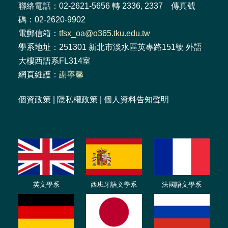
聯絡電話：02-2621-5656 轉 2336, 2337 傳真號
碼：02-2620-9902
電郵信箱：
tfsx_oa@o365.tku.edu.tw
學系地址：251301 新北市淡水區英專路151號 外語
大樓西語系FL314室
網頁維護：
謝寧馨
個資政策
|
隱私權政策
|
個人資料告知聲明
英文學系
西班牙語文學系
法國語文學系