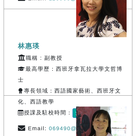
林惠瑛
職稱 : 副教授
最高學歷：西班牙拿瓦拉大學文哲博
士
專長領域：西語國家藝術、西班牙文
化、西語教學
授課及駐校時間：
查詢
Email:
069490@o365.tku.edu.tw