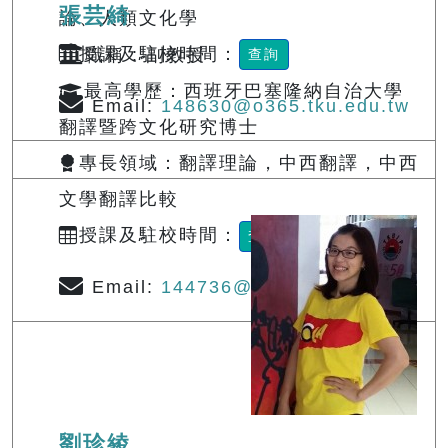
張芸綺
論、人類文化學
授課及駐校時間：
職稱 : 副教授
查詢
最高學歷：西班牙巴塞隆納自治大學
Email:
148630@o365.tku.edu.tw
翻譯暨跨文化研究博士
專長領域：翻譯理論，中西翻譯，中西
文學翻譯比較
授課及駐校時間：
查詢
Email:
144736@o365.tku.edu.tw
劉珍綾