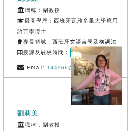
職稱 : 副教授
最高學歷：西班牙瓦雅多里大學應用
語言學博士
專長領域：西班牙文語言學及構詞法
授課及駐校時間：
查詢
Email:
144966@o365.tku.edu.tw
劉莉美
職稱 : 副教授