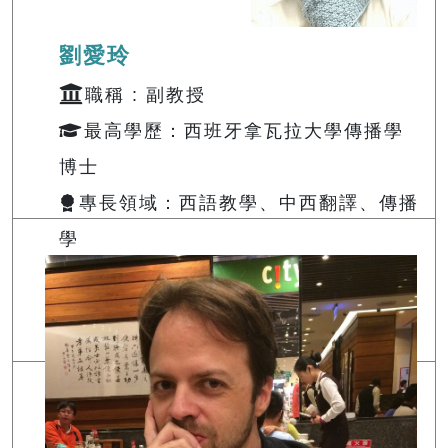
劉愛玲
職稱 : 副教授
最高學歷：西班牙拿瓦拉大學傳播學
博士
專長領域：西語教學、中西翻譯、傳播
學
授課及駐校時間：
查詢
Email:
122710@o365.tku.edu.tw