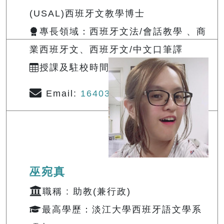
(USAL)西班牙文教學博士
專長領域：西班牙文法/會話教學 、商
業西班牙文、西班牙文/中文口筆譯
授課及駐校時間：
查詢
Email:
164030@o365.tku.edu.tw
巫宛真
職稱 : 助教(兼行政)
最高學歷：淡江大學西班牙語文學系