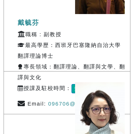
戴毓芬
職稱 : 副教授
最高學歷：西班牙巴塞隆納自治大學
翻譯理論博士
專長領域：翻譯理論、翻譯與文學、翻
譯與文化
授課及駐校時間：
查詢
Email:
096706@o365.tku.edu.tw