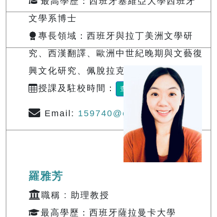
最高學歷：西班牙塞維亞大學西班牙
文學系博士
專長領域：西班牙與拉丁美洲文學研
究、西漢翻譯、歐洲中世紀晚期與文藝復
興文化研究、佩脫拉克詩歌研究
授課及駐校時間：
查詢
Email:
159740@o365.tku.edu.tw
羅雅芳
職稱 : 助理教授
最高學歷：西班牙薩拉曼卡大學