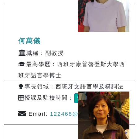
何萬儀
職稱 : 副教授
最高學歷：西班牙康普魯登斯大學西
班牙語言學博士
專長領域：西班牙文語言學及構詞法
授課及駐校時間：
查詢
Email:
122468@o365.tku.edu.tw