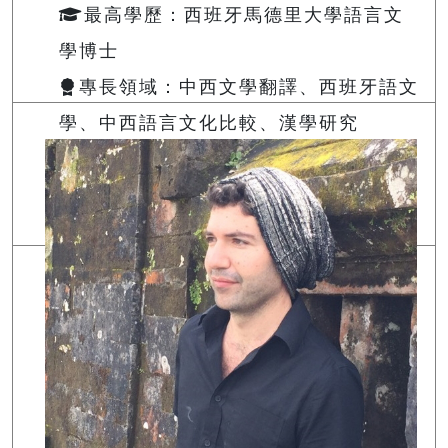
最高學歷：西班牙馬德里大學語言文
學博士
專長領域：中西文學翻譯、西班牙語文
學、中西語言文化比較、漢學研究
授課及駐校時間：
查詢
Email:
148620@o365.tku.edu.tw