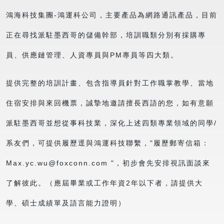
鴻海科技集團-鴻運科公司，主要產品為網路通訊產品，目前
正在尋找派駐墨西哥的儲備幹部，培訓職類分別有採購專
員、供應鏈管理、人資專員與PM專員等四大類。
提供完整的培訓計畫、包含指導員針對工作職掌教學、當地
住宿安排與來回機票，誠摯地邀請擅長西語的您，如有意願
派駐墨西哥並想從事科技業，深化上述四類專業領域的同學/
系友們，可提供履歷逕與鴻運科技聯繫，
履歷郵寄信箱：
Max.yc.wu@foxconn.com
，初步會先安排視訊面談來
了解彼此。（應屆畢業或工作年資2年以下者，請提供大
學、碩士成績單及語言能力證明）