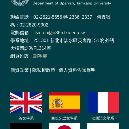
聯絡電話：02-2621-5656 轉 2336, 2337 傳真號
碼：02-2620-9902
電郵信箱：
tfsx_oa@o365.tku.edu.tw
學系地址：251301 新北市淡水區英專路151號 外語
大樓西語系FL314室
網頁維護：
謝寧馨
個資政策
|
隱私權政策
|
個人資料告知聲明
英文學系
西班牙語文學系
法國語文學系