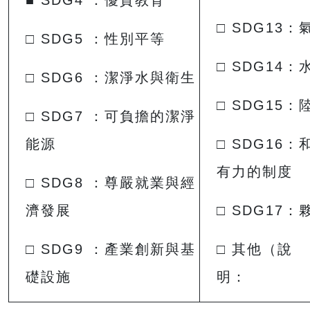
■ SDG4 ：優質教育
□ SDG13
□ SDG5 ：性別平等
□ SDG14
□ SDG6 ：潔淨水與衛生
□ SDG15
□ SDG7 ：可負擔的潔淨
能源
□ SDG16
有力的制度
□ SDG8 ：尊嚴就業與經
濟發展
□ SDG17
□ SDG9 ：產業創新與基
□ 其他（說
礎設施
明： 