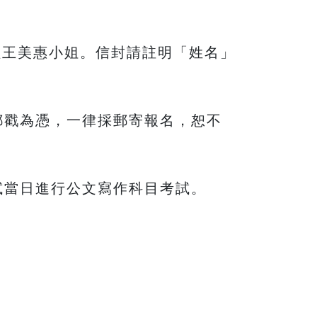
劃組王美惠小姐。信封請註明「姓名」
（郵戳為憑，一律採郵寄報名，恕不
試當日進行公文寫作科目考試。