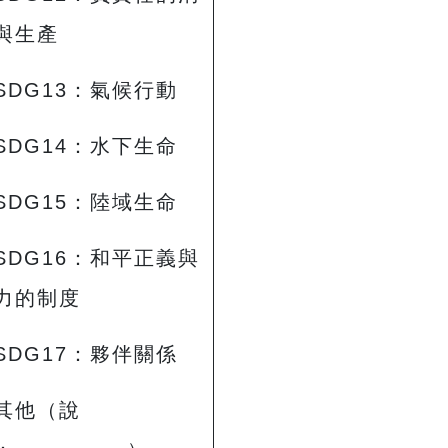
與生產
 SDG13：氣候行動
 SDG14：水下生命
 SDG15：陸域生命
 SDG16：和平正義與
力的制度
 SDG17：夥伴關係
 其他（說