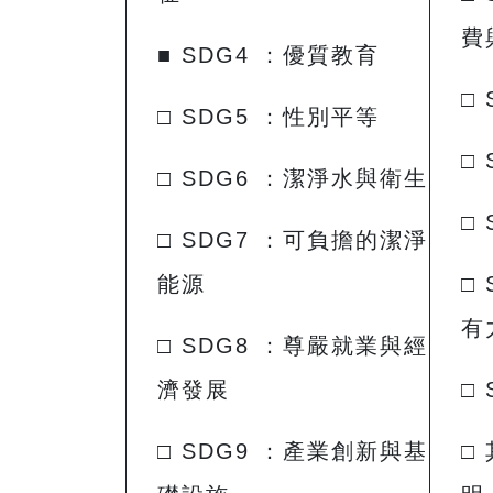
費
■ SDG4 ：優質教育
□
□ SDG5 ：性別平等
□
□ SDG6 ：潔淨水與衛生
□
□ SDG7 ：可負擔的潔淨
能源
□
有
□ SDG8 ：尊嚴就業與經
濟發展
□
□ SDG9 ：產業創新與基
□