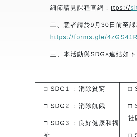
細節請見課程官網：
ttps://
s
二、意者請於9月30日前至
https://forms.gle/4zGS4
三、本活動與SDGs連結如下
□ SDG1 ：消除貧窮
□
□ SDG2 ：消除飢餓
□
社
□ SDG3 ：良好健康和福
祉
□