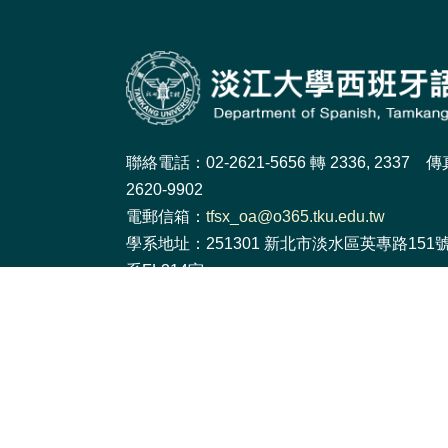
聯絡電話：02-2621-5656 轉 2336, 2337 
2620-9902
電郵信箱：
tfsx_oa@o365.tku.edu.tw
學系地址：251301 新北市淡水區英專路151
系FL314室
網頁維護：
謝寧馨
個資政策
|
隱私權政策
|
個人資料告知聲明
Copyright© 2