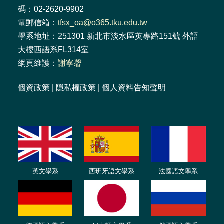
碼：02-2620-9902
電郵信箱：
tfsx_oa@o365.tku.edu.tw
學系地址：251301 新北市淡水區英專路151號 外語
大樓西語系FL314室
網頁維護：
謝寧馨
個資政策
|
隱私權政策
|
個人資料告知聲明
英文學系
西班牙語文學系
法國語文學系