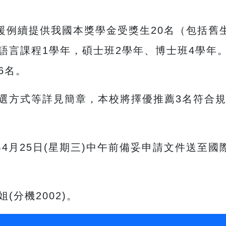
年援例續提供我國本獎學金受獎生20名（包括舊
語言課程1學年，碩士班2學年、博士班4學年。
6名。
選方式等詳見簡章，本校將擇優推薦3名符合
年4月25日(星期三)中午前備妥申請文件送至
分機2002)。