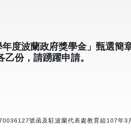
7學年度波蘭政府獎學金」甄選簡
表各乙份，請踴躍申請。
0036127號函及駐波蘭代表處教育組107年3月