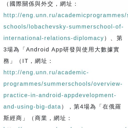
（國際關係與外交，網址：
http://eng.unn.ru/academicprogrammes
schools/lobachevsky-summerschool-of-
international-relations-diplomacy
）、第
3場為「Android App研發與使用大數據實
務」（IT，網址：
http://eng.unn.ru/academic-
programmes/summerschools/overview-
practice-in-android-appdevelopment-
and-using-big-data
），第4場為「在俄羅
斯經商」（商業，網址：