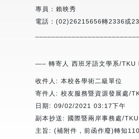
專員：賴映秀
電話：(02)26215656轉2336或23
_________________________
—– 轉寄人 西班牙語文學系/TKU 時間
收件人: 本校各學術二級單位
寄件人: 校友服務暨資源發展處/T
日期: 09/02/2021 03:17下午
副本抄送: 國際暨兩岸事務處/TK
主旨: (補附件，前函作廢)轉知