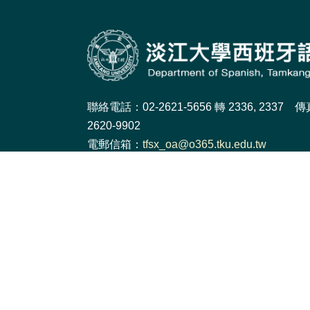
聯絡電話：02-2621-5656 轉 2336, 2337 
2620-9902
電郵信箱：
tfsx_oa@o365.tku.edu.tw
學系地址：251301 新北市淡水區英專路151
系FL314室
網頁維護：
謝寧馨
個資政策
|
隱私權政策
|
個人資料告知聲明
Copyright© 2