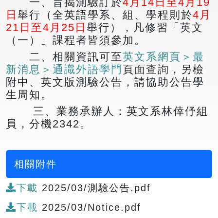
一、旨揭測驗訂於
4月14日至4月19
日
舉行（全英語學系、組、學程則於
4月
21日至4月25日
舉行），凡修習「英文
（一）」課程者皆須參加。
二、相關資訊可至
英文系網頁＞最
新消息＞通識外語學門
頁面查詢，另檢
附中、英文版測驗公告，請協助公告學
生周知。
三、業務承辦人：英文系林倖伃組
員，分機2342。
相關附件
下載
2025/03/測驗公告.pdf
下載
2025/03/Notice.pdf