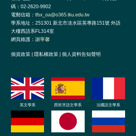
碼：02-2620-9902
電郵信箱：
tfsx_oa@o365.tku.edu.tw
學系地址：251301 新北市淡水區英專路151號 外語
大樓西語系FL314室
網頁維護：
謝寧馨
個資政策
|
隱私權政策
|
個人資料告知聲明
英文學系
西班牙語文學系
法國語文學系